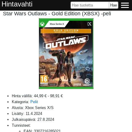
Hintavahti
Star Wars Outlaws - Gold Edition (XBSX) -peli
Hinta välillä:
44,99 €
-
98,91 €
Kategoria:
Pelit
Alusta:
Xbox Series X/S
Lisätty:
11.4.2024
Julkaisupäivä:
27.8.2024
Tunnisteet:
EAN
:
3307216285021