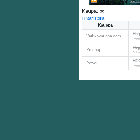
Kaupat
(
0
)
Hintahistoria
Kauppa
Hog
Verkkokauppa.com
Poist
Hog
Proshop
Poist
HOG
Power
Poist