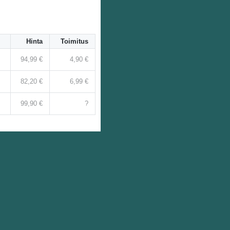
Hinta
Toimitus
94,99 €
4,90 €
82,20 €
6,99 €
99,90 €
?