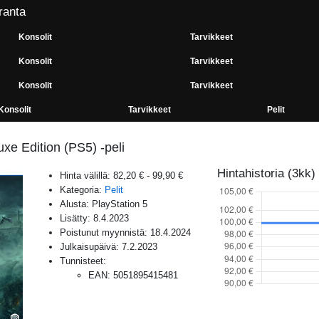
ranta
Konsolit
Tarvikkeet
Konsolit
Tarvikkeet
Konsolit
Tarvikkeet
Konsolit
Tarvikkeet
Pelit
xe Edition (PS5) -peli
Hintahistoria (3kk)
Hinta välillä:
82,20 €
-
99,90 €
Kategoria:
Pelit
Alusta:
PlayStation 5
Lisätty:
8.4.2023
Poistunut myynnistä:
18.4.2024
Julkaisupäivä:
7.2.2023
Tunnisteet:
EAN
:
5051895415481