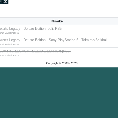
Nimike
warts Legacy - Deluxe Edition -peli, PS5
unut valikoimasta
warts Legacy - Deluxe Edition - Sony PlayStation 5 - Toiminta/Seikkailu
unut valikoimasta
WARTS LEGACY - DELUXE EDITION (PS5)
unut valikoimasta
Copyright © 2008 -
2026