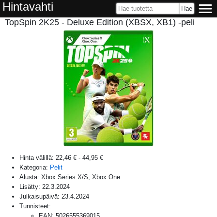
Hintavahti
TopSpin 2K25 - Deluxe Edition (XBSX, XB1) -peli
Hinta välillä:
22,46 €
-
44,95 €
Kategoria:
Pelit
Alusta:
Xbox Series X/S, Xbox One
Lisätty:
22.3.2024
Julkaisupäivä:
23.4.2024
Tunnisteet:
EAN
:
5026555369015