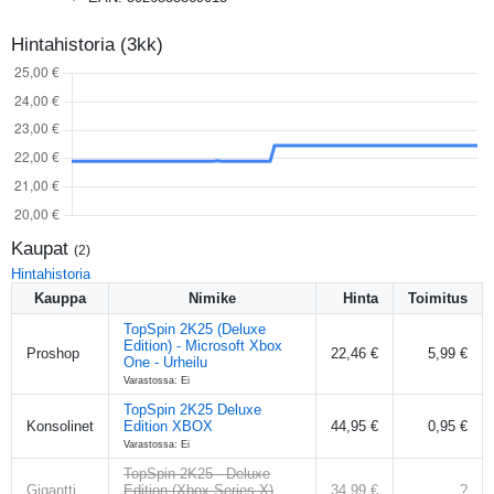
Hintahistoria (3kk)
Kaupat
(
2
)
Hintahistoria
Kauppa
Nimike
Hinta
Toimitus
TopSpin 2K25 (Deluxe
Edition) - Microsoft Xbox
Proshop
22,46 €
5,99 €
One - Urheilu
Varastossa: Ei
TopSpin 2K25 Deluxe
Konsolinet
Edition XBOX
44,95 €
0,95 €
Varastossa: Ei
TopSpin 2K25 - Deluxe
Gigantti
Edition (Xbox Series X)
34,99 €
?