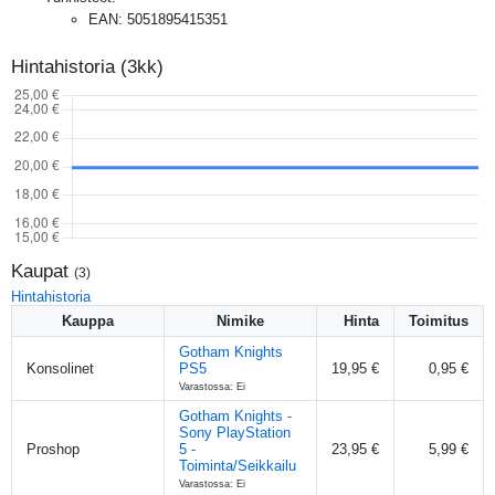
EAN
:
5051895415351
Hintahistoria (3kk)
Kaupat
(
3
)
Hintahistoria
Kauppa
Nimike
Hinta
Toimitus
Gotham Knights
Konsolinet
PS5
19,95 €
0,95 €
Varastossa: Ei
Gotham Knights -
Sony PlayStation
Proshop
5 -
23,95 €
5,99 €
Toiminta/Seikkailu
Varastossa: Ei