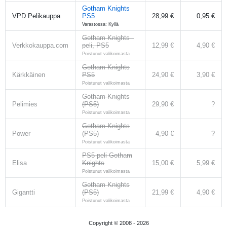
Gotham Knights
VPD Pelikauppa
PS5
28,99 €
0,95 €
Varastossa: Kyllä
Gotham Knights -
Verkkokauppa.com
peli, PS5
12,99 €
4,90 €
Poistunut valikoimasta
Gotham Knights
Kärkkäinen
PS5
24,90 €
3,90 €
Poistunut valikoimasta
Gotham Knights
Pelimies
(PS5)
29,90 €
?
Poistunut valikoimasta
Gotham Knights
Power
(PS5)
4,90 €
?
Poistunut valikoimasta
PS5-peli Gotham
Elisa
Knights
15,00 €
5,99 €
Poistunut valikoimasta
Gotham Knights
Gigantti
(PS5)
21,99 €
4,90 €
Poistunut valikoimasta
Copyright © 2008 -
2026