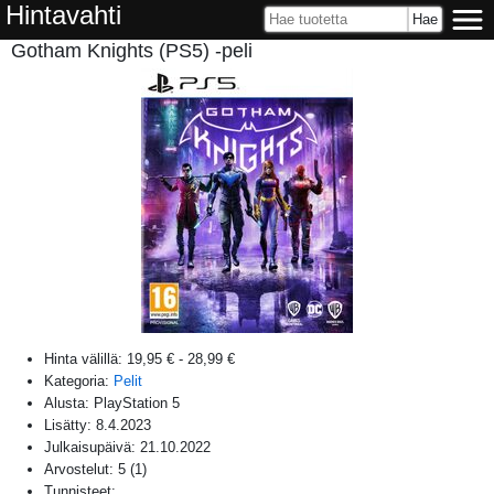
Hintavahti
Gotham Knights (PS5) -peli
Hinta välillä:
19,95 €
-
28,99 €
Kategoria:
Pelit
Alusta:
PlayStation 5
Lisätty:
8.4.2023
Julkaisupäivä:
21.10.2022
Arvostelut:
5
(
1
)
Tunnisteet: