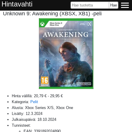
Hintavahti
Unknown 9: Awakening (XBSX, XB1) -peli
Hinta välillä:
20,79 €
-
29,95 €
Kategoria:
Pelit
Alusta:
Xbox Series X/S, Xbox One
Lisätty:
12.3.2024
Julkaisupäivä:
18.10.2024
Tunnisteet:
EAN
:
3391892024890