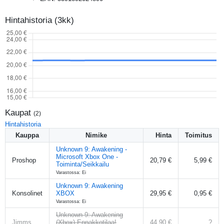
Hintahistoria (3kk)
Kaupat
(
2
)
Hintahistoria
Kauppa
Nimike
Hinta
Toimitus
Unknown 9: Awakening -
Microsoft Xbox One -
Proshop
20,79 €
5,99 €
Toiminta/Seikkailu
Varastossa: Ei
Unknown 9: Awakening
Konsolinet
XBOX
29,95 €
0,95 €
Varastossa: Ei
Unknown 9: Awakening
Jimms
(Xbox) Ennakkotilaa!
44,90 €
?