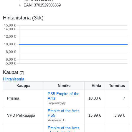
EAN
:
3701529506369
Hintahistoria (3kk)
Kaupat
(
7
)
Hintahistoria
Kauppa
Nimike
Hinta
Toimitus
PS5 Empire of the
Prisma
Ants
10,00 €
?
Loppuunmyyty
Empire of the Ants
VPD Pelikauppa
PS5
15,99 €
3,99 €
Varastossa: Ei
Empire of the Ants