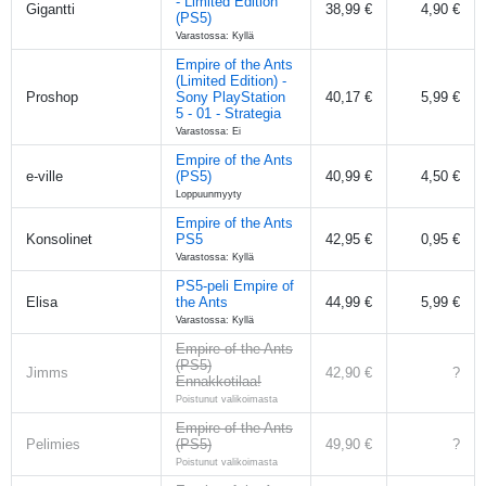
- Limited Edition
Gigantti
38,99 €
4,90 €
(PS5)
Varastossa: Kyllä
Empire of the Ants
(Limited Edition) -
Proshop
Sony PlayStation
40,17 €
5,99 €
5 - 01 - Strategia
Varastossa: Ei
Empire of the Ants
e-ville
(PS5)
40,99 €
4,50 €
Loppuunmyyty
Empire of the Ants
Konsolinet
PS5
42,95 €
0,95 €
Varastossa: Kyllä
PS5-peli Empire of
Elisa
the Ants
44,99 €
5,99 €
Varastossa: Kyllä
Empire of the Ants
(PS5)
Jimms
42,90 €
?
Ennakkotilaa!
Poistunut valikoimasta
Empire of the Ants
Pelimies
(PS5)
49,90 €
?
Poistunut valikoimasta