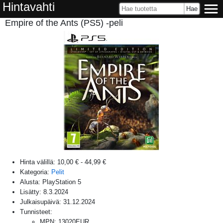
Hintavahti
Empire of the Ants (PS5) -peli
Hinta välillä:
10,00 €
-
44,99 €
Kategoria:
Pelit
Alusta:
PlayStation 5
Lisätty:
8.3.2024
Julkaisupäivä:
31.12.2024
Tunnisteet:
MPN
:
13020EUR