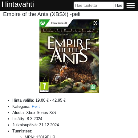
Hintavahti
Empire of the Ants (XBSX) -peli
Hinta välillä:
19,80 €
-
42,95 €
Kategoria:
Pelit
Alusta:
Xbox Series X/S
Lisätty:
8.3.2024
Julkaisupäivä:
31.12.2024
Tunnisteet:
MPN
:
13019EUR