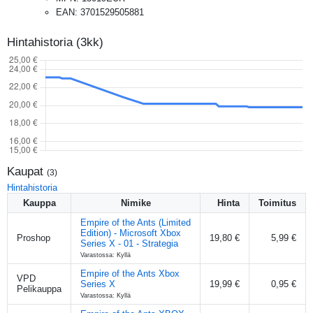
EAN
:
3701529505881
Hintahistoria (3kk)
Kaupat
(
3
)
Hintahistoria
Kauppa
Nimike
Hinta
Toimitus
Empire of the Ants (Limited
Edition) - Microsoft Xbox
Proshop
19,80 €
5,99 €
Series X - 01 - Strategia
Varastossa: Kyllä
Empire of the Ants Xbox
VPD
Series X
19,99 €
0,95 €
Pelikauppa
Varastossa: Kyllä