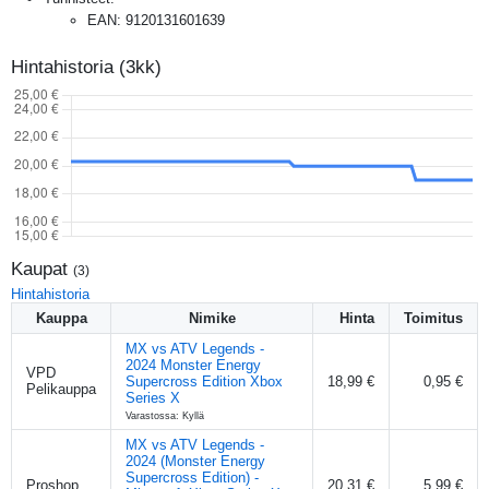
EAN
:
9120131601639
Hintahistoria (3kk)
Kaupat
(
3
)
Hintahistoria
Kauppa
Nimike
Hinta
Toimitus
MX vs ATV Legends -
2024 Monster Energy
VPD
Supercross Edition Xbox
18,99 €
0,95 €
Pelikauppa
Series X
Varastossa: Kyllä
MX vs ATV Legends -
2024 (Monster Energy
Supercross Edition) -
Proshop
20,31 €
5,99 €