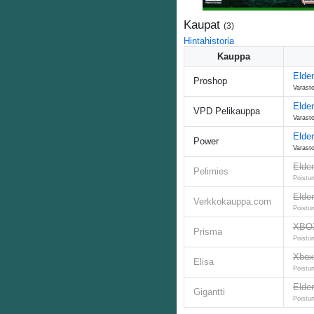
Kaupat
(
3
)
Hintahistoria
Kauppa
Elden
Proshop
Varasto
Elde
VPD Pelikauppa
Varasto
Elde
Power
Varasto
Elden
Pelimies
Poistun
Elden
Verkkokauppa.com
Poistun
XBOX
Prisma
Poistun
Xbox
Elisa
Poistun
Elden
Gigantti
Poistun