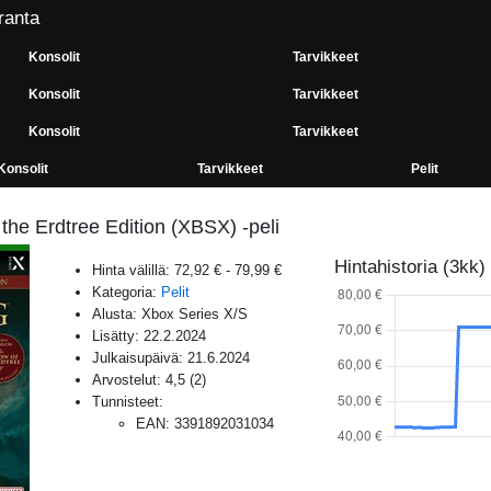
ranta
Konsolit
Tarvikkeet
Konsolit
Tarvikkeet
Konsolit
Tarvikkeet
Konsolit
Tarvikkeet
Pelit
the Erdtree Edition (XBSX) -peli
Hintahistoria (3kk)
Hinta välillä:
72,92 €
-
79,99 €
Kategoria:
Pelit
Alusta:
Xbox Series X/S
Lisätty:
22.2.2024
Julkaisupäivä:
21.6.2024
Arvostelut:
4,5
(
2
)
Tunnisteet:
EAN
:
3391892031034