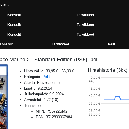
ranta
Konsolit
Tarvikkeet
Konsolit
Tarvikkeet
Konsolit
Tarvikkeet
Konsolit
Tarvikkeet
Pelit
e Marine 2 - Standard Edition (PS5) -peli
Hintahistoria (3kk)
Hinta välillä:
39,95 €
-
66,99 €
Kategoria:
Pelit
Alusta:
PlayStation 5
Lisätty:
9.2.2024
Julkaisupäivä:
9.9.2024
Arvostelut:
4,72
(
18
)
Tunnisteet:
MPN
:
PS5722SM2
EAN
:
3512899967984