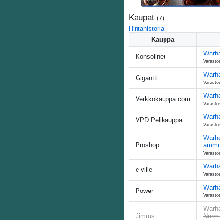
Kaupat
(
7
)
Hintahistoria
Kauppa
Warha
Konsolinet
Varastos
Warha
Gigantti
Varasto
Warha
Verkkokauppa.com
Varasto
Warha
VPD Pelikauppa
Varastos
Warha
Proshop
ammu
Varasto
Warha
e-ville
Varasto
Warha
Power
Varastos
Warha
Jimms
Norm.