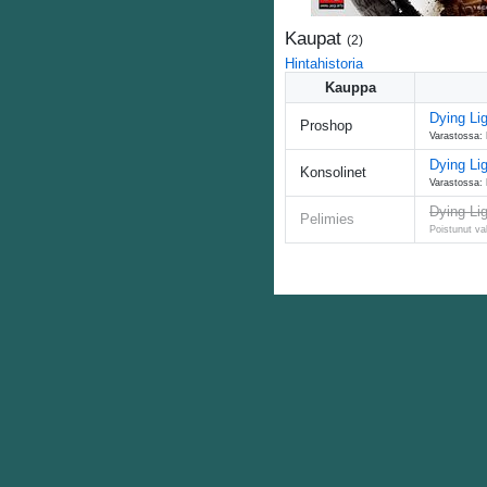
Kaupat
(
2
)
Hintahistoria
Kauppa
Dying Li
Proshop
Varastossa: 
Dying Li
Konsolinet
Varastossa: 
Dying Li
Pelimies
Poistunut va