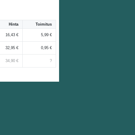
Hinta
Toimitus
16,43 €
5,99 €
32,95 €
0,95 €
34,90 €
?