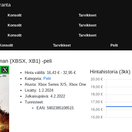
ranta
Konsolit
Tarvikkeet
Konsolit
Tarvikkeet
Konsolit
Tarvikkeet
Konsolit
Tarvikkeet
Pelit
man (XBSX, XB1) -peli
Hintahistoria (3kk)
Hinta välillä:
16,43 €
-
32,95 €
Kategoria:
Pelit
Alusta:
Xbox Series X/S, Xbox One
Lisätty:
1.2.2024
Julkaisupäivä:
4.2.2022
Tunnisteet:
EAN
:
5902385108515