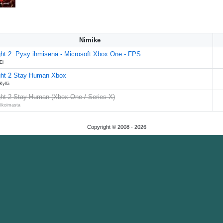
Nimike
ght 2: Pysy ihmisenä - Microsoft Xbox One - FPS
Ei
ght 2 Stay Human Xbox
Kyllä
ght 2 Stay Human (Xbox One / Series X)
likoimasta
Copyright © 2008 -
2026