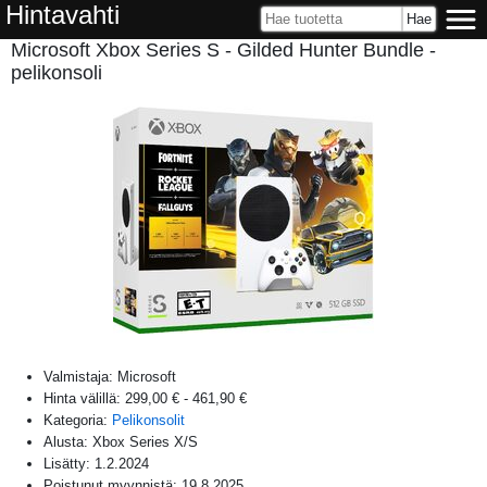
Hintavahti
Microsoft Xbox Series S - Gilded Hunter Bundle -
pelikonsoli
Valmistaja:
Microsoft
Hinta välillä:
299,00 €
-
461,90 €
Kategoria:
Pelikonsolit
Alusta:
Xbox Series X/S
Lisätty:
1.2.2024
Poistunut myynnistä:
19.8.2025