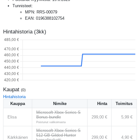
Tunnisteet:
MPN
:
RRS-00079
EAN
:
0196388102754
Hintahistoria (3kk)
Kaupat
(
0
)
Hintahistoria
Kauppa
Nimike
Hinta
Toimitus
Microsoft Xbox Series S
Elisa
Bonus bundle
299,00 €
5,99 €
Poistunut valikoimasta
Microsoft Xbox Series S
512 GB Gilded Hunter
Kärkkäinen
299,00 €
4,90 €
konsolipaketti