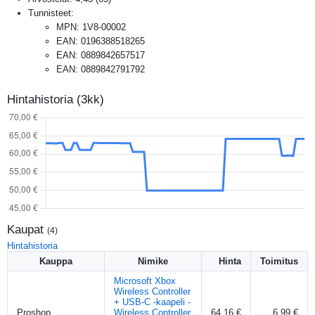
Tunnisteet:
MPN
:
1V8-00002
EAN
:
0196388518265
EAN
:
0889842657517
EAN
:
0889842791792
Hintahistoria (3kk)
Kaupat
(
4
)
Hintahistoria
Kauppa
Nimike
Hinta
Toimitus
Microsoft Xbox
Wireless Controller
+ USB-C -kaapeli -
Proshop
Wireless Controller
64,16 €
6,99 €