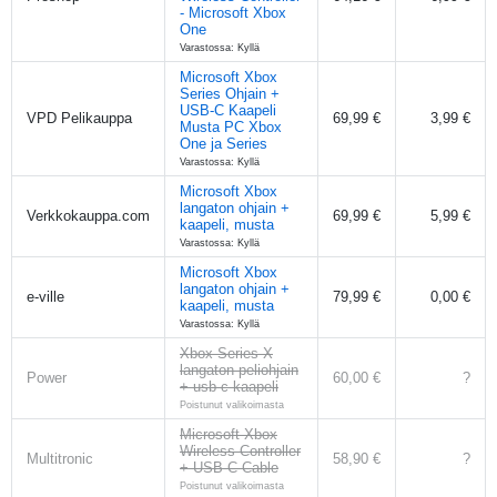
- Microsoft Xbox
One
Varastossa: Kyllä
Microsoft Xbox
Series Ohjain +
USB-C Kaapeli
VPD Pelikauppa
69,99 €
3,99 €
Musta PC Xbox
One ja Series
Varastossa: Kyllä
Microsoft Xbox
langaton ohjain +
Verkkokauppa.com
69,99 €
5,99 €
kaapeli, musta
Varastossa: Kyllä
Microsoft Xbox
langaton ohjain +
e-ville
79,99 €
0,00 €
kaapeli, musta
Varastossa: Kyllä
Xbox Series X
langaton peliohjain
Power
60,00 €
?
+ usb-c-kaapeli
Poistunut valikoimasta
Microsoft Xbox
Wireless Controller
Multitronic
58,90 €
?
+ USB-C Cable
Poistunut valikoimasta