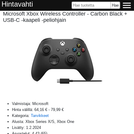
Hintavahti
Microsoft Xbox Wireless Controller - Carbon Black +
USB-C -kaapeli -peliohjain
Valmistaja:
Microsoft
Hinta välillä:
64,16 €
-
79,99 €
Kategoria:
Tarvikkeet
Alusta:
Xbox Series X/S, Xbox One
Lisätty:
1.2.2024
Arvostelut:
4,43
(
65
)