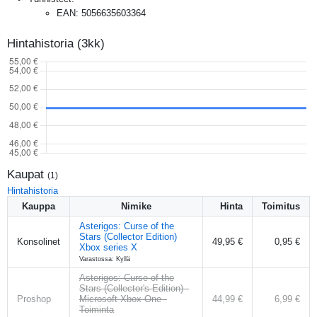
EAN
:
5056635603364
Hintahistoria (3kk)
Kaupat
(
1
)
Hintahistoria
Kauppa
Nimike
Hinta
Toimitus
Asterigos: Curse of the
Stars (Collector Edition)
Konsolinet
49,95 €
0,95 €
Xbox series X
Varastossa: Kyllä
Asterigos: Curse of the
Stars (Collector's Edition) -
Proshop
Microsoft Xbox One -
44,99 €
6,99 €
Toiminta