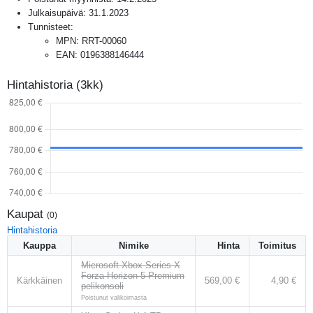
Julkaisupäivä:
31.1.2023
Tunnisteet:
MPN
:
RRT-00060
EAN
:
0196388146444
Hintahistoria (3kk)
Kaupat
(
0
)
Hintahistoria
Kauppa
Nimike
Hinta
Toimitus
Microsoft Xbox Series X
Forza Horizon 5 Premium
Kärkkäinen
569,00 €
4,90 €
pelikonsoli
Poistunut valikoimasta