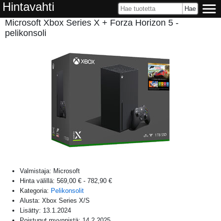
Hintavahti
Microsoft Xbox Series X + Forza Horizon 5 -
pelikonsoli
Valmistaja:
Microsoft
Hinta välillä:
569,00 €
-
782,90 €
Kategoria:
Pelikonsolit
Alusta:
Xbox Series X/S
Lisätty:
13.1.2024
Poistunut myynnistä:
14.2.2025