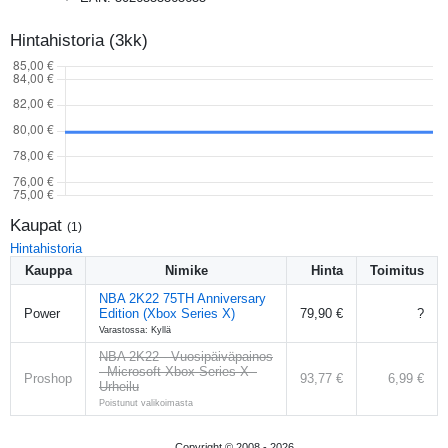
Hintahistoria (3kk)
Kaupat
(
1
)
Hintahistoria
Kauppa
Nimike
Hinta
Toimitus
NBA 2K22 75TH Anniversary
Power
Edition (Xbox Series X)
79,90 €
?
Varastossa: Kyllä
NBA 2K22 - Vuosipäiväpainos
- Microsoft Xbox Series X -
Proshop
93,77 €
6,99 €
Urheilu
Poistunut valikoimasta
Copyright © 2008 -
2026