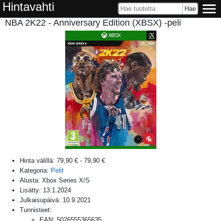
Hintavahti
NBA 2K22 - Anniversary Edition (XBSX) -peli
Hinta välillä:
79,90 €
-
79,90 €
Kategoria:
Pelit
Alusta:
Xbox Series X/S
Lisätty:
13.1.2024
Julkaisupäivä:
10.9.2021
Tunnisteet:
EAN
:
5026555365635