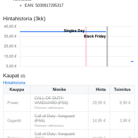
EAN
:
5030917295317
Hintahistoria (3kk)
Kaupat
(
0
)
Hintahistoria
Kauppa
Nimike
Hinta
Toimitus
CALL OF DUTY:
Power
VANGUARD (PS5)
29,00 €
9,90 €
Poistunut valikoimasta
Call of Duty: Vanguard
Gigantti
(PS5)
14,95 €
3,90 €
Poistunut valikoimasta
Call of Duty: Vanguard