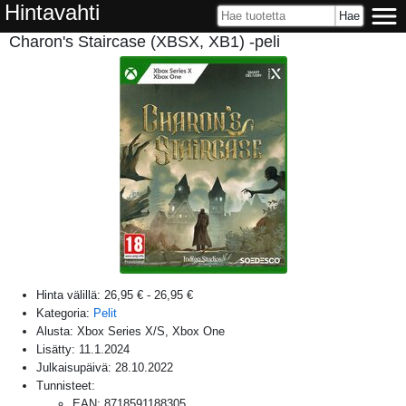
Hintavahti
Charon's Staircase (XBSX, XB1) -peli
Hinta välillä:
26,95 €
-
26,95 €
Kategoria:
Pelit
Alusta:
Xbox Series X/S, Xbox One
Lisätty:
11.1.2024
Julkaisupäivä:
28.10.2022
Tunnisteet:
EAN
:
8718591188305