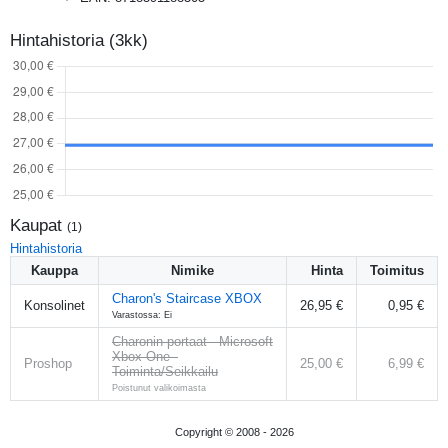
Hintahistoria (3kk)
Kaupat
(
1
)
Hintahistoria
Kauppa
Nimike
Hinta
Toimitus
Charon's Staircase XBOX
Konsolinet
26,95 €
0,95 €
Varastossa: Ei
Charonin portaat - Microsoft
Xbox One -
Proshop
25,00 €
6,99 €
Toiminta/Seikkailu
Poistunut valikoimasta
Copyright © 2008 -
2026