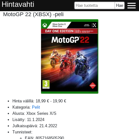
Hintavahti
MotoGP 22 (XBSX) -peli
Hinta välillä:
18,99 €
-
19,90 €
Kategoria:
Pelit
Alusta:
Xbox Series X/S
Lisätty:
11.1.2024
Julkaisupäivä:
21.4.2022
Tunnisteet:
EAN
:
8057168505290