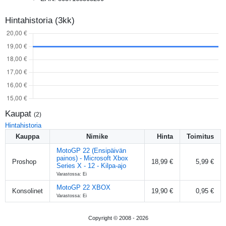
Hintahistoria (3kk)
Kaupat
(
2
)
Hintahistoria
Kauppa
Nimike
Hinta
Toimitus
MotoGP 22 (Ensipäivän
painos) - Microsoft Xbox
Proshop
18,99 €
5,99 €
Series X - 12 - Kilpa-ajo
Varastossa: Ei
MotoGP 22 XBOX
Konsolinet
19,90 €
0,95 €
Varastossa: Ei
Copyright © 2008 -
2026