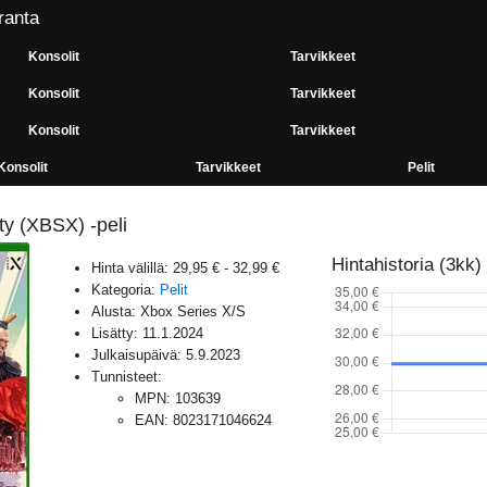
ranta
Konsolit
Tarvikkeet
Konsolit
Tarvikkeet
Konsolit
Tarvikkeet
Konsolit
Tarvikkeet
Pelit
y (XBSX) -peli
Hintahistoria (3kk)
Hinta välillä:
29,95 €
-
32,99 €
Kategoria:
Pelit
Alusta:
Xbox Series X/S
Lisätty:
11.1.2024
Julkaisupäivä:
5.9.2023
Tunnisteet:
MPN
:
103639
EAN
:
8023171046624