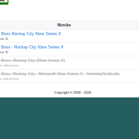
Nimike
 Boss Rockay City Xbox Series X
ssa: Ei
 Boss - Rockay City Xbox Series X
ssa: Ei
 Boss: Rockay City (Xbox Series X)
ut valikoimasta
 Boss: Rockay City - Microsoft Xbox Series X - Toiminta/Seikkailu
ut valikoimasta
Copyright © 2008 -
2026