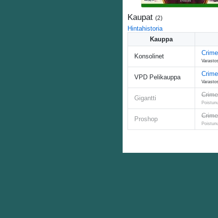
Kaupat
(
2
)
Hintahistoria
Kauppa
Crime
Konsolinet
Varasto
Crime
VPD Pelikauppa
Varasto
Crime
Gigantti
Poistun
Crime
Proshop
Poistun