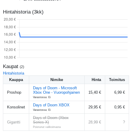
Hintahistoria (3kk)
Kaupat
(
2
)
Hintahistoria
Kauppa
Nimike
Hinta
Toimitus
Days of Doom - Microsoft
Proshop
Xbox One - Vuoropohjainen
15,40 €
6,99 €
Varastossa: Ei
Days of Doom XBOX
Konsolinet
29,95 €
0,95 €
Varastossa: Ei
Days of Doom (Xbox
Gigantti
Series X)
28,99 €
?
Poistunut valikoimasta