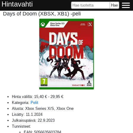
Hintavahti
Days of Doom (XBSX, XB1) -peli
Hinta välillä:
15,40 €
-
29,95 €
Kategoria:
Pelit
Alusta:
Xbox Series X/S, Xbox One
Lisätty:
11.1.2024
Julkaisupäivä:
22.9.2023
Tunnisteet:
EAN
:
5056635603784