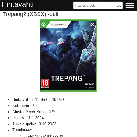
Hintavahti
Trepang2 (XBSX) -peli
Hinta välillä:
19,95 €
-
19,95 €
Kategoria:
Pelit
Alusta:
Xbox Series X/S
Lisätty:
11.1.2024
Julkaisupäivä:
3.10.2023
Tunnisteet:
EAN
:
5056208822734