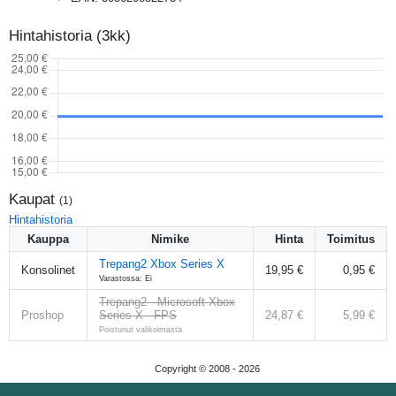
Hintahistoria (3kk)
Kaupat
(
1
)
Hintahistoria
Kauppa
Nimike
Hinta
Toimitus
Trepang2 Xbox Series X
Konsolinet
19,95 €
0,95 €
Varastossa: Ei
Trepang2 - Microsoft Xbox
Proshop
Series X - FPS
24,87 €
5,99 €
Poistunut valikoimasta
Copyright © 2008 -
2026