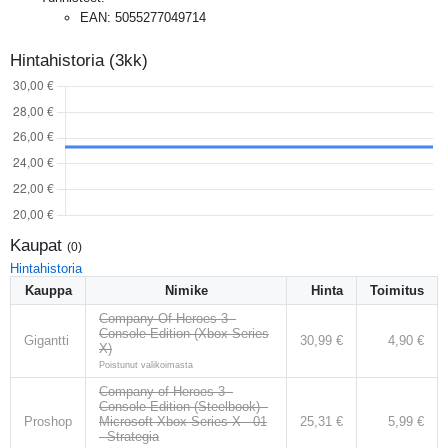
EAN
:
5055277049714
Hintahistoria (3kk)
Kaupat
(
0
)
Hintahistoria
Kauppa
Nimike
Hinta
Toimitus
Company Of Heroes 3 -
Console Edition (Xbox Series
Gigantti
30,99 €
4,90 €
X)
Poistunut valikoimasta
Company of Heroes 3 -
Console Edition (Steelbook) -
Proshop
Microsoft Xbox Series X - 01
25,31 €
5,99 €
- Strategia