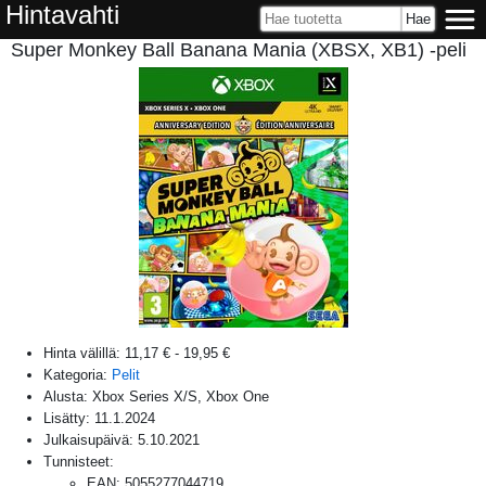
Hintavahti
Super Monkey Ball Banana Mania (XBSX, XB1) -peli
Hinta välillä:
11,17 €
-
19,95 €
Kategoria:
Pelit
Alusta:
Xbox Series X/S, Xbox One
Lisätty:
11.1.2024
Julkaisupäivä:
5.10.2021
Tunnisteet:
EAN
:
5055277044719